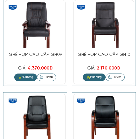
Mua hàng
Tư vấn
GHẾ HỌP CAO CẤP GH09
GHẾ HỌP CAO CẤP GH10
GIÁ:
4.370.000Đ
GIÁ:
2.170.000Đ