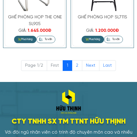
GHẾ PHÒNG HỌP THE ONE
GHẾ PHÒNG HỌP SL711S
SL905
GIÁ:
1.645.000Đ
GIÁ:
1.200.000Đ
Page 1/2
First
1
2
Next
Last
Mua hàng
Tư vấn
CTY TNHH SX TM TTNT HỮU THỊNH
Với đội ngũ nhân viên có trình độ chuyên môn cao và nhiều