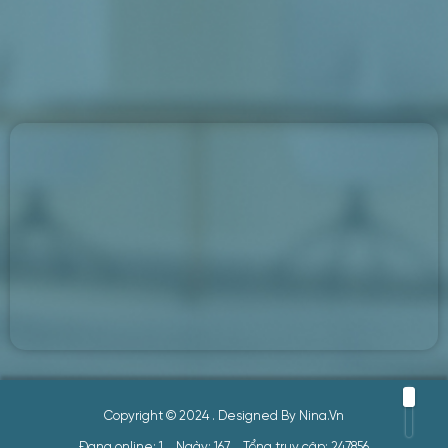
Mua hàng
Tư vấn
Copyright © 2024
. Designed By
Nina.vn
Đang online: 1
Ngày: 167
Tổng truy cập: 247856