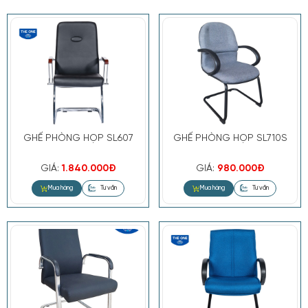
GHẾ PHÒNG HỌP SL607
GHẾ PHÒNG HỌP SL710S
Mua hàng
Tư vấn
GIÁ:
1.840.000Đ
GIÁ:
980.000Đ