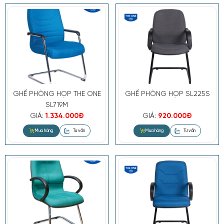
Mua hàng
Tư vấn
GHẾ PHÒNG HỌP THE ONE
GHẾ PHÒNG HỌP SL225S
SL719M
GIÁ:
1.334.000Đ
GIÁ:
920.000Đ