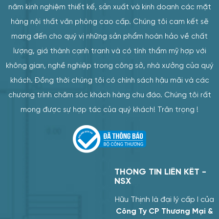
năm kinh nghiệm thiết kế, sản xuất và kinh doanh các mặt
hàng nội thất văn phòng cao cấp. Chúng tôi cam kết sẽ
mang đến cho quý vị những sản phẩm hoàn hảo về chất
lượng, giá thành cạnh tranh và có tính thẩm mỹ hợp với
không gian, nghề nghiệp trong công sở, nhà xưởng của quý
khách. Đồng thời chúng tôi có chính sách hậu mãi và các
chương trình chăm sóc khách hàng chu đáo. Chúng tôi rất
mong được sự hợp tác của quý khách! Trân trọng !
Mua hàng
Tư vấn
THÔNG TIN LIÊN KẾT -
CHI NHÁNH
NSX
CÔNG TY TNHH 
Hữu Thịnh là đại lý cấp I của
MẠI TRANG TRÍ 
Công Ty CP Thương Mại &