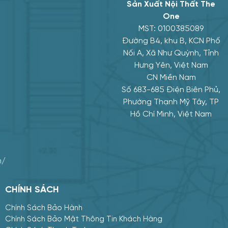
GPKD : 1200978
Sản Xuất Nội Thất The
ĐẦU TƯ TỈNH TI
One
24 THÁNG 11 NĂ
MST: 0100385089
Đường B4, khu B, KCN Phố
141 Phạ
Nối A, Xã Như Quỳnh, Tỉnh
Trung An,
Tháp
Hưng Yên, Việt Nam
CN Miền Nam
0906 34
Số 683-685 Điện Biên Phủ,
Phường Thạnh Mỹ Tây, TP
Hồ Chí Minh, Việt Nam
huuthinhtie
https://noi
CHÍNH SÁCH
Mua hàng
Tư vấn
Chính Sách Bảo Hành
Chính Sách Bảo Mật Thông Tin Khách Hàng