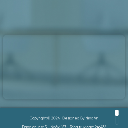
Copyright © 2024
. Designed By
Nina.vn
Đang online: 3
Ngày: 187
Tổng truy cập: 246436