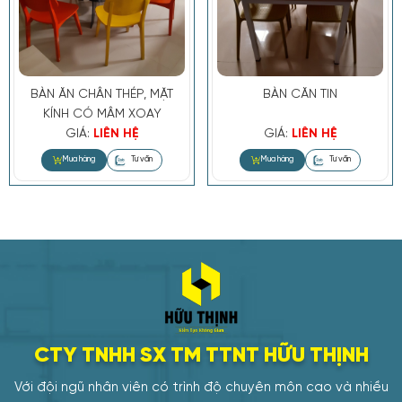
BÀN ĂN CHÂN THÉP, MẶT
BÀN CĂN TIN
KÍNH CÓ MÂM XOAY
GIÁ:
LIÊN HỆ
GIÁ:
LIÊN HỆ
CTY TNHH SX TM TTNT HỮU THỊNH
Với đội ngũ nhân viên có trình độ chuyên môn cao và nhiều