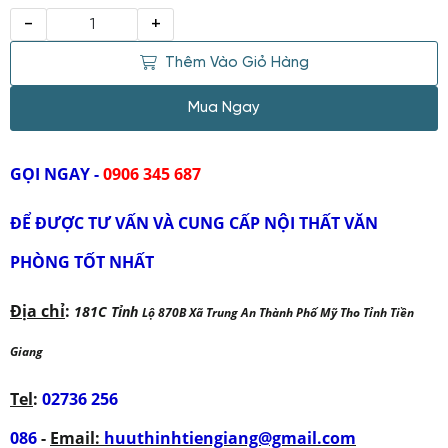
-
+
Thêm Vào Giỏ Hàng
Mua Ngay
GỌI NGAY -
0906 345 687
ĐỂ ĐƯỢC TƯ VẤN VÀ CUNG CẤP NỘI THẤT VĂN
PHÒNG TỐT NHẤT
Địa chỉ
:
181C Tỉnh
Lộ 870B Xã Trung An Thành Phố Mỹ Tho Tỉnh Tiền
Giang
Tel
:
02736 256
086
-
Email:
huuthinhtiengiang@gmail.com