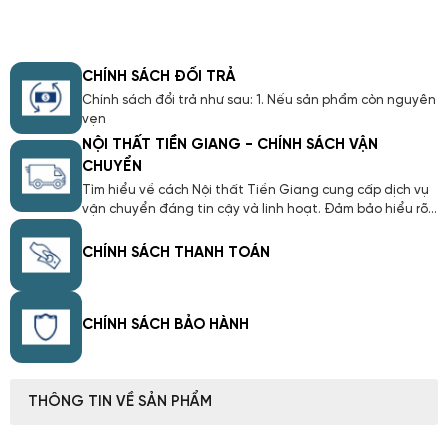
CHÍNH SÁCH ĐỔI TRẢ
Chính sách đổi trả như sau: 1. Nếu sản phẩm còn nguyên
vẹn
NỘI THẤT TIỀN GIANG - CHÍNH SÁCH VẬN
CHUYỂN
Tìm hiểu về cách Nội thất Tiền Giang cung cấp dịch vụ
vận chuyển đáng tin cậy và linh hoạt. Đảm bảo hiểu rõ
về quy trình giao hàng, thời gian, và các chính sách liên
quan. Với Chính Sách Vận Chuyển của chúng tôi, chúng
CHÍNH SÁCH THANH TOÁN
tôi cam kết mang lại trải nghiệm mua sắm trực tuyến
thuận lợi và an tâm cho bạn.
CHÍNH SÁCH BẢO HÀNH
THÔNG TIN VỀ SẢN PHẨM