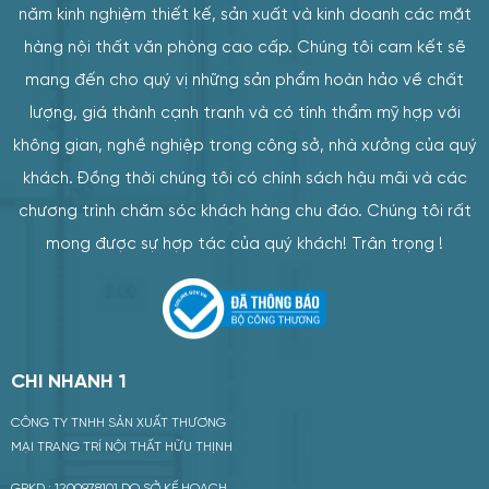
năm kinh nghiệm thiết kế, sản xuất và kinh doanh các mặt
hàng nội thất văn phòng cao cấp. Chúng tôi cam kết sẽ
mang đến cho quý vị những sản phẩm hoàn hảo về chất
lượng, giá thành cạnh tranh và có tính thẩm mỹ hợp với
không gian, nghề nghiệp trong công sở, nhà xưởng của quý
khách. Đồng thời chúng tôi có chính sách hậu mãi và các
chương trình chăm sóc khách hàng chu đáo. Chúng tôi rất
mong được sự hợp tác của quý khách! Trân trọng !
CHI NHÁNH 1
CÔNG TY TNHH SẢN XUẤT THƯƠNG
MẠI TRANG TRÍ NỘI THẤT HỮU THỊNH
GPKD : 1200978101 DO SỞ KẾ HOẠCH