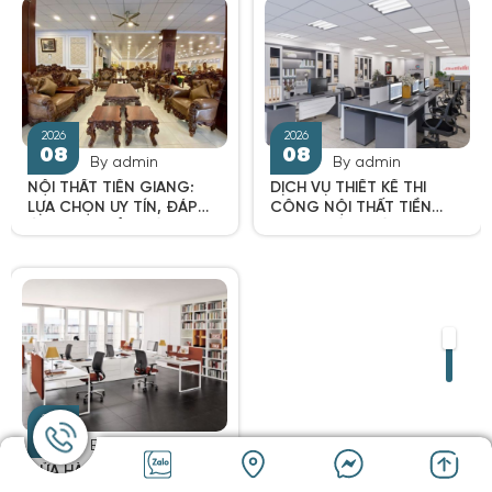
2026
2026
08
08
By admin
By admin
NỘI THẤT TIỀN GIANG:
DỊCH VỤ THIẾT KẾ THI
LỰA CHỌN UY TÍN, ĐÁP
CÔNG NỘI THẤT TIỀN
ỨNG MỌI GIẢI PHÁP
GIANG BÁO GIÁ TRỌN
TRANG TRÍ KHÔNG GIAN
GÓI, UY TÍN VƯỢT TRỘI
SỐNG
2026
2026
By admin
08
08
CỬA HÀNG NỘI THẤT TIỀN
GIANG NÀO UY TÍN, BÁO