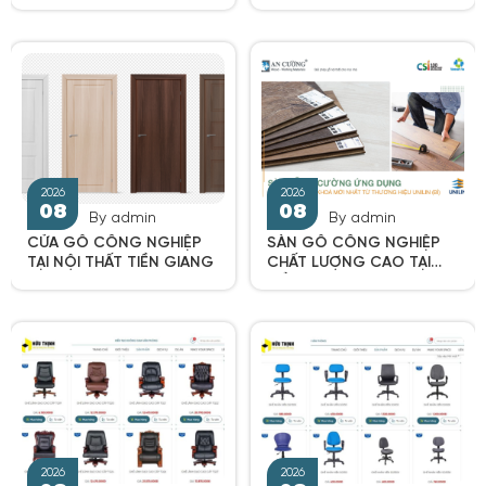
CHUỘNG NHẤT TẠI NỘI
TRƯỜNG GỖ CÔNG
THẤT TIỀN GIANG
NGHIỆP TIỀN GIANG
2026
2026
08
08
By admin
By admin
CỬA GỖ CÔNG NGHIỆP
SÀN GỖ CÔNG NGHIỆP
TẠI NỘI THẤT TIỀN GIANG
CHẤT LƯỢNG CAO TẠI
TIỀN GIANG