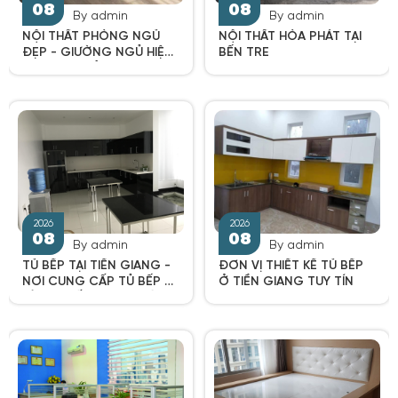
By admin
By admin
NỘI THẤT PHÒNG NGỦ
NỘI THẤT HÒA PHÁT TẠI
ĐẸP - GIƯỜNG NGỦ HIỆN
BẾN TRE
ĐẠI ĐƠN GIẢN 2020
2026
2026
08
08
By admin
By admin
TỦ BẾP TẠI TIỀN GIANG -
ĐƠN VỊ THIẾT KẾ TỦ BẾP
NƠI CUNG CẤP TỦ BẾP UY
Ở TIỀN GIANG TUY TÍN
TÍNH, CHẤT LƯỢNG HÀNG
ĐẦU TẠI TIỀN GIANG.
2026
2026
08
08