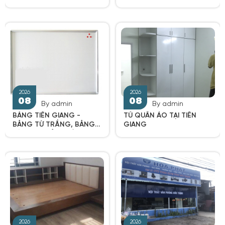
By admin
By admin
2026
2026
08
08
BẢNG TIỀN GIANG -
TỦ QUẦN ÁO TẠI TIỀN
BẢNG TỪ TRẮNG, BẢNG
GIANG
TỪ XANH, BẢNG KÍNH,
BẢNG GHIM