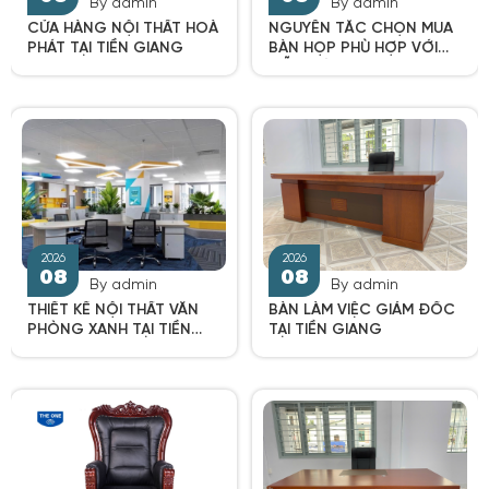
By admin
By admin
CỬA HÀNG NỘI THẤT HOÀ
NGUYÊN TẮC CHỌN MUA
PHÁT TẠI TIỀN GIANG
BÀN HỌP PHÙ HỢP VỚI
MỖI KHÔNG GIAN
By admin
By admin
2026
2026
08
08
THIẾT KẾ NỘI THẤT VĂN
BÀN LÀM VIỆC GIÁM ĐỐC
PHÒNG XANH TẠI TIỀN
TẠI TIỀN GIANG
GIANG