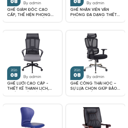
By admin
By admin
2026
2026
GHẾ GIÁM ĐỐC CAO
GHẾ NHÂN VIÊN VĂN
08
08
CẤP, THỂ HIỆN PHONG
PHÒNG ĐA DẠNG THIẾT
THÁI UY NGHIÊM CỦA
KẾ, GIÁ TỐT NHẤT 2025
NGƯỜI LÃNH ĐẠO
By admin
By admin
GHẾ LƯỚI CAO CẤP -
GHẾ CÔNG THÁI HỌC –
THIẾT KẾ THANH LỊCH,
SỰ LỰA CHỌN GIÚP BẢO
2026
2026
CHỐNG HẦM BÍ DÙ LÀM
VỆ CỘT SỐNG, TĂNG
08
08
VIỆC SUỐT NGÀY DÀI
HIỆU SUẤT LÀM VIỆC