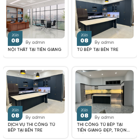
By admin
By admin
2026
2026
NỘI THẤT TẠI TIỀN GIANG
TỦ BẾP TẠI BẾN TRE
08
08
By admin
By admin
DỊCH VỤ THI CÔNG TỦ
THI CÔNG TỦ BẾP TẠI
BẾP TẠI BẾN TRE
TIỀN GIANG ĐẸP, TRỌN
GÓI, GIÁ RẺ