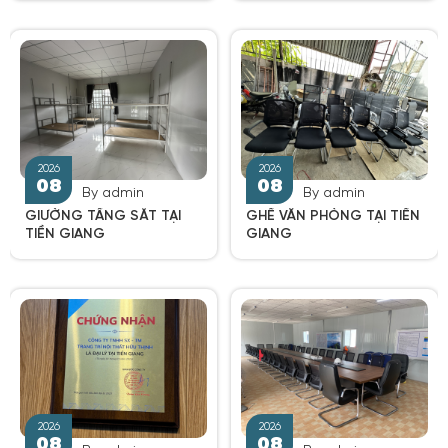
By admin
By admin
GIƯỜNG TẦNG SẮT TẠI
GHẾ VĂN PHÒNG TẠI TIỀN
TIỀN GIANG
GIANG
2026
2026
08
08