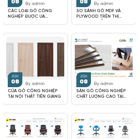
By admin
By admin
CÁC LOẠI GỖ CÔNG
SO SÁNH GỖ MDF VÀ
NGHIỆP ĐƯỢC ƯA
PLYWOOD TRÊN THỊ
CHUỘNG NHẤT TẠI NỘI
TRƯỜNG GỖ CÔNG
THẤT TIỀN GIANG
NGHIỆP TIỀN GIANG
2026
2026
08
08
By admin
By admin
CỬA GỖ CÔNG NGHIỆP
SÀN GỖ CÔNG NGHIỆP
TẠI NỘI THẤT TIỀN GIANG
CHẤT LƯỢNG CAO TẠI
TIỀN GIANG