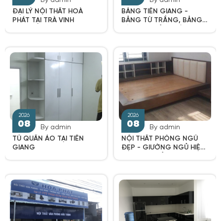
By admin
By admin
ĐẠI LÝ NỘI THẤT HOÀ
BẢNG TIỀN GIANG -
PHÁT TẠI TRÀ VINH
BẢNG TỪ TRẮNG, BẢNG
TỪ XANH, BẢNG KÍNH,
BẢNG GHIM
2026
2026
08
08
By admin
By admin
TỦ QUẦN ÁO TẠI TIỀN
NỘI THẤT PHÒNG NGỦ
GIANG
ĐẸP - GIƯỜNG NGỦ HIỆN
ĐẠI ĐƠN GIẢN 2020