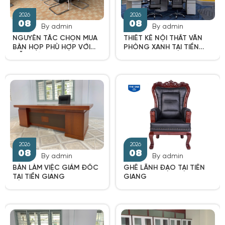
By admin
By admin
NGUYÊN TẮC CHỌN MUA
THIẾT KẾ NỘI THẤT VĂN
BÀN HỌP PHÙ HỢP VỚI
PHÒNG XANH TẠI TIỀN
MỖI KHÔNG GIAN
GIANG
2026
2026
08
08
By admin
By admin
BÀN LÀM VIỆC GIÁM ĐỐC
GHẾ LÃNH ĐẠO TẠI TIỀN
TẠI TIỀN GIANG
GIANG