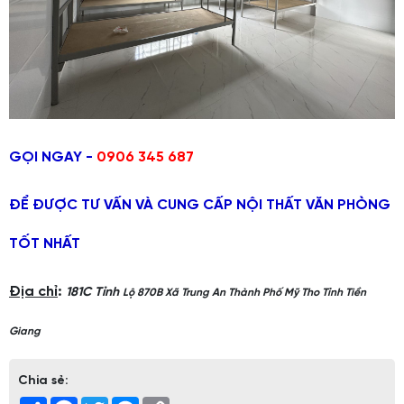
GỌI NGAY -
0906 345 687
ĐỂ ĐƯỢC TƯ VẤN VÀ CUNG CẤP NỘI THẤT VĂN PHÒNG
TỐT NHẤT
Địa chỉ
:
181C Tỉnh
Lộ 870B Xã Trung An Thành Phố Mỹ Tho Tỉnh Tiền
Giang
Chia sẻ:
Share
Facebook
Twitter
Messenger
Copy