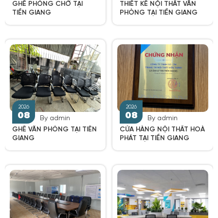
GHẾ PHÒNG CHỜ TẠI
THIẾT KẾ NỘI THẤT VĂN
TIỀN GIANG
PHÒNG TẠI TIỀN GIANG
2026
2026
08
08
By admin
By admin
GHẾ VĂN PHÒNG TẠI TIỀN
CỬA HÀNG NỘI THẤT HOÀ
GIANG
PHÁT TẠI TIỀN GIANG
2026
2026
08
08