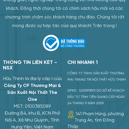
không gian, nghề nghiệp trong công sở, nhà xưởng của quý
khách. Đồng thời chúng tôi có chính sách hậu mãi và các
chương trình chăm sóc khách hàng chu đáo. Chúng tôi rất
mong được sự hợp tác của quý khách! Trân trọng !
2026
2026
08
08
THÔNG TIN LIÊN KẾT -
CHI NHÁNH 1
NSX
CÔNG TY TNHH SẢN XUẤT THƯƠNG
Hữu Thịnh là đại lý cấp I của
MẠI TRANG TRÍ NỘI THẤT HỮU THỊNH
Công Ty CP Thương Mại &
GPKD : 1200978101 DO SỞ KẾ HOẠCH
Sản Xuất Nội Thất The
ĐẦU TƯ TỈNH TIỀN GIANG CẤP NGÀY
One
24 THÁNG 11 NĂM 2009
MST: 0100385089
Đường B4, khu B, KCN Phố
141 Phạm Hùng, phường
Nối A, Xã Như Quỳnh, Tỉnh
Trung An, tỉnh Đồng
Tháp
Hưng Yên, Việt Nam