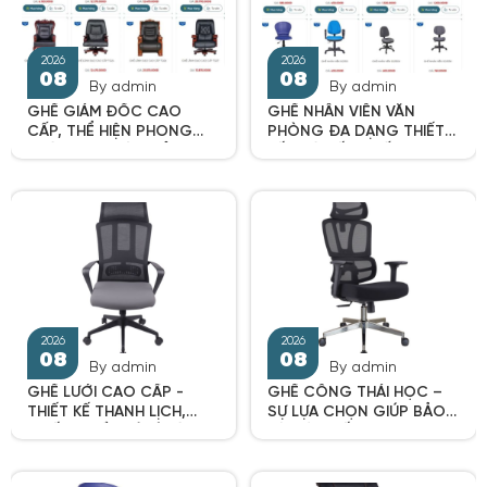
2026
2026
08
08
By admin
By admin
GHẾ GIÁM ĐỐC CAO
GHẾ NHÂN VIÊN VĂN
CẤP, THỂ HIỆN PHONG
PHÒNG ĐA DẠNG THIẾT
THÁI UY NGHIÊM CỦA
KẾ, GIÁ TỐT NHẤT 2025
NGƯỜI LÃNH ĐẠO
By admin
By admin
GHẾ LƯỚI CAO CẤP -
GHẾ CÔNG THÁI HỌC –
2026
2026
THIẾT KẾ THANH LỊCH,
SỰ LỰA CHỌN GIÚP BẢO
08
08
CHỐNG HẦM BÍ DÙ LÀM
VỆ CỘT SỐNG, TĂNG
VIỆC SUỐT NGÀY DÀI
HIỆU SUẤT LÀM VIỆC