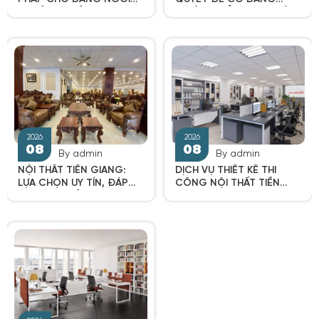
THOẢI MÁI CẢ NGÀY DÀI
NGỒI CHUẨN, HIỆU SUẤT
LÀM VIỆC CAO
2026
2026
08
08
By admin
By admin
NỘI THẤT TIỀN GIANG:
DỊCH VỤ THIẾT KẾ THI
LỰA CHỌN UY TÍN, ĐÁP
CÔNG NỘI THẤT TIỀN
ỨNG MỌI GIẢI PHÁP
GIANG BÁO GIÁ TRỌN
TRANG TRÍ KHÔNG GIAN
GÓI, UY TÍN VƯỢT TRỘI
SỐNG
2026
2026