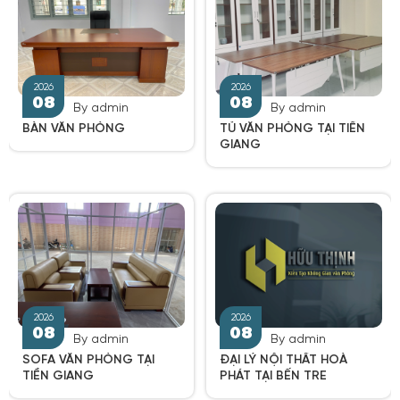
By admin
By admin
BÀN VĂN PHÒNG
TỦ VĂN PHÒNG TẠI TIỀN
2026
2026
GIANG
08
08
By admin
By admin
SOFA VĂN PHÒNG TẠI
ĐẠI LÝ NỘI THẤT HOÀ
TIỀN GIANG
PHÁT TẠI BẾN TRE