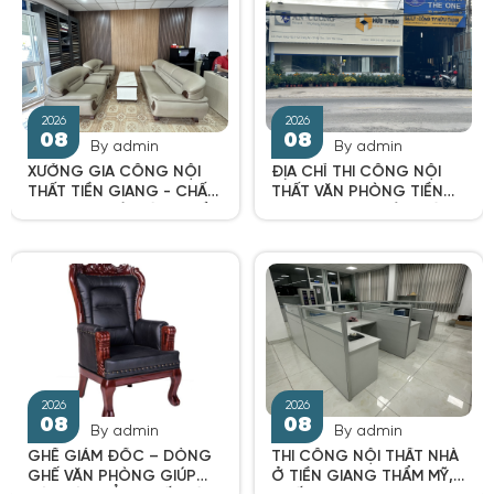
2026
2026
By admin
By admin
08
08
XƯỞNG GIA CÔNG NỘI
ĐỊA CHỈ THI CÔNG NỘI
THẤT TIỀN GIANG - CHẤT
THẤT VĂN PHÒNG TIỀN
LƯỢNG UY TÍN HÀNG ĐẦU
GIANG TRỌN GÓI, GIÁ ƯU
ĐÃI 2024
By admin
By admin
GHẾ GIÁM ĐỐC – DÒNG
THI CÔNG NỘI THẤT NHÀ
2026
2026
GHẾ VĂN PHÒNG GIÚP
Ở TIỀN GIANG THẨM MỸ,