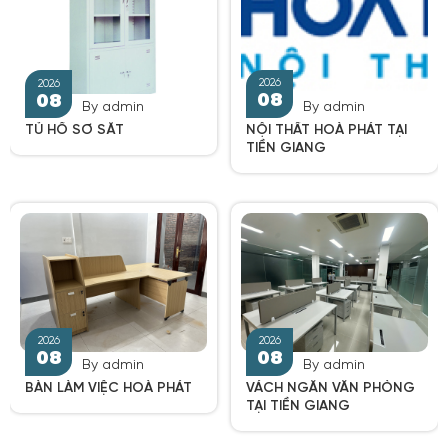
By admin
By admin
NỘI THẤT HOÀ PHÁT TẠI
TỦ HỒ SƠ SẮT
TIỀN GIANG
2026
2026
08
08
By admin
By admin
BÀN LÀM VIỆC HOÀ PHÁT
VÁCH NGĂN VĂN PHÒNG
TẠI TIỀN GIANG