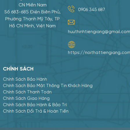
CN Miền Nam
0906 345 687
Số 683-685 Điện Biên Phủ,
Phường Thạnh Mỹ Tây, TP
2026
2026
08
08
Hồ Chí Minh, Việt Nam
huuthinhtiengiang@gmail.co
https://noithattiengiang.co
CHÍNH SÁCH
Chính Sách Bảo Hành
Chính Sách Bảo Mật Thông Tin Khách Hàng
Chính Sách Thanh Toán
Chính Sách Giao Hàng
Chính Sách Bảo Hành & Bảo Trì
Chính Sách Đổi Trả & Hoàn Tiền
2026
2026
08
08