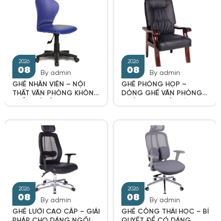
By admin
By admin
GHẾ NHÂN VIÊN – NỘI
GHẾ PHÒNG HỌP –
THẤT VĂN PHÒNG KHÔNG
DÒNG GHẾ VĂN PHÒNG
THỂ THIẾU Ở NƠI LÀM
NHẤT ĐỊNH PHẢI CÓ
VIỆC
TRONG MỖI CUỘC HỌP
2026
2026
08
08
By admin
By admin
GHẾ LƯỚI CAO CẤP – GIẢI
GHẾ CÔNG THÁI HỌC – BÍ
PHÁP CHO DÁNG NGỒI
QUYẾT ĐỂ CÓ DÁNG