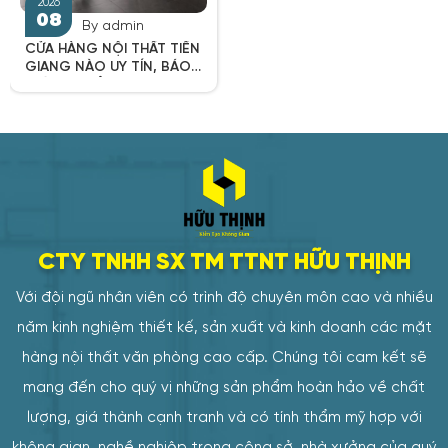
08
08
By admin
CỬA HÀNG NỘI THẤT TIỀN
GIANG NÀO UY TÍN, BÁO
GIÁ TẠI XƯỞNG?
CTY TNHH SX TM TTNT HỮU THỊNH
Với đội ngũ nhân viên có trình độ chuyên môn cao và nhiều
2026
2026
năm kinh nghiệm thiết kế, sản xuất và kinh doanh các mặt
08
08
hàng nội thất văn phòng cao cấp. Chúng tôi cam kết sẽ
mang đến cho quý vị những sản phẩm hoàn hảo về chất
lượng, giá thành cạnh tranh và có tính thẩm mỹ hợp với