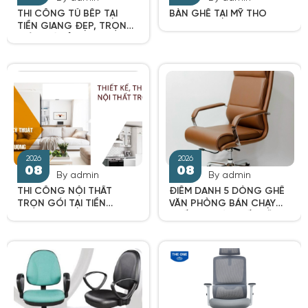
THI CÔNG TỦ BẾP TẠI
BÀN GHẾ TẠI MỸ THO
TIỀN GIANG ĐẸP, TRỌN
2026
2026
GÓI, GIÁ RẺ
08
08
By admin
By admin
THI CÔNG NỘI THẤT
ĐIỂM DANH 5 DÒNG GHẾ
TRỌN GÓI TẠI TIỀN
VĂN PHÒNG BÁN CHẠY
GIANG
NHẤT TẠI NỘI THẤT HỮU
THỊNH
2026
2026
08
08