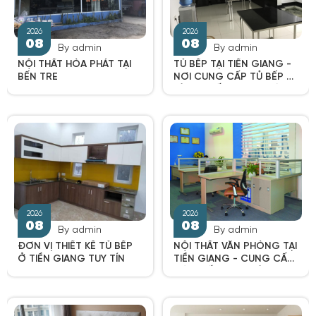
By admin
By admin
NỘI THẤT HÒA PHÁT TẠI
TỦ BẾP TẠI TIỀN GIANG -
2026
2026
BẾN TRE
NƠI CUNG CẤP TỦ BẾP UY
08
08
TÍNH, CHẤT LƯỢNG HÀNG
ĐẦU TẠI TIỀN GIANG.
By admin
By admin
ĐƠN VỊ THIẾT KẾ TỦ BẾP
NỘI THẤT VĂN PHÒNG TẠI
Ở TIỀN GIANG TUY TÍN
TIỀN GIANG - CUNG CẤP
NỘI THẤT VĂN PHÒNG TẠI
TIỀN GIANG TỐT NHẤT
2026
2026