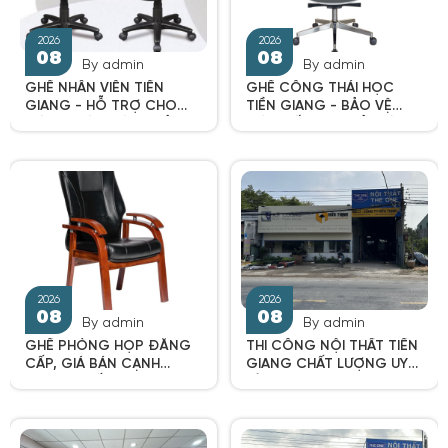
By admin
By admin
GHẾ NHÂN VIÊN TIỀN
GHẾ CÔNG THÁI HỌC
GIANG - HỖ TRỢ CHO
TIỀN GIANG - BẢO VỆ
CÔNG VIỆC HIỆU QUẢ
CỘT SỐNG THOẢI MÁI
LÀM VIỆC
2026
2026
08
08
By admin
By admin
GHẾ PHÒNG HỌP ĐẲNG
THI CÔNG NỘI THẤT TIỀN
CẤP, GIÁ BÁN CẠNH
GIANG CHẤT LƯỢNG UY
TRANH NHẤT 2025
TÍN