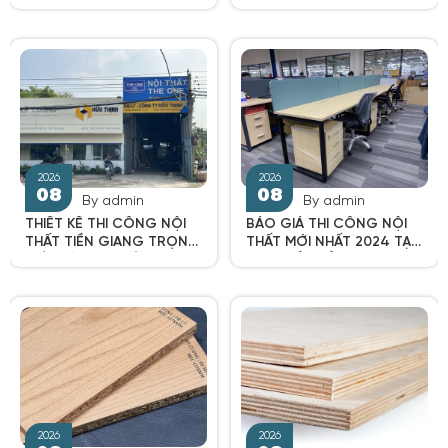
08
08
TÔN LÊN ĐẲNG CẤP VÀ
CHẤT LƯỢNG
PHONG THÁI LÃNH ĐẠO
By admin
By admin
THIẾT KẾ THI CÔNG NỘI
BÁO GIÁ THI CÔNG NỘI
THẤT TIỀN GIANG TRỌN
THẤT MỚI NHẤT 2024 TẠI
GÓI VỚI QUY TRÌNH
NỘI THẤT TIỀN GIANG
CHUYÊN NGHIỆP
2026
2026
08
08