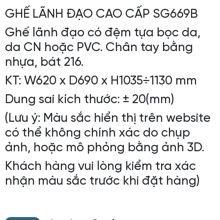
GHẾ LÃNH ĐẠO CAO CẤP SG669B
Ghế lãnh đạo có đệm tựa bọc da,
da CN hoặc PVC. Chân tay bằng
nhựa, bát 216.
KT: W620 x D690 x H1035÷1130 mm
Dung sai kích thước: ± 20(mm)
(Lưu ý: Màu sắc hiển thị trên website
có thể không chính xác do chụp
ảnh, hoặc mô phỏng bằng ảnh 3D.
Khách hàng vui lòng kiểm tra xác
nhận màu sắc trước khi đặt hàng)