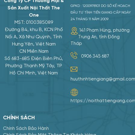
ng Ty CP Thương Mại &
GPKD : 1200978101 DO SỞ KẾ HOẠCH
Sản Xuất Nội Thất The
ĐẦU TƯ TỈNH TIỀN GIANG CẤP NGÀY
One
24 THÁNG 11 NĂM 2009
MST: 0100385089
ường B4, khu B, KCN Phố
141 Phạm Hùng, phường
ối A, Xã Như Quỳnh, Tỉnh
Trung An, tỉnh Đồng
Tháp
Hưng Yên, Việt Nam
CN Miền Nam
0906 345 687
 683-685 Điện Biên Phủ,
hường Thạnh Mỹ Tây, TP
Hồ Chí Minh, Việt Nam
huuthinhtiengiang@gmail.com
Mua hàng
Tư vấn
https://noithattiengiang.com/
CHÍNH SÁCH
Chính Sách Bảo Hành