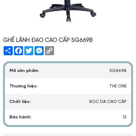
GHẾ LÃNH ĐẠO CAO CẤP SG669B
Share
Facebook
Twitter
Messenger
Copy
Link
Mã sản phẩm:
SG669B
Thương hiệu:
THE ONE
Chất liệu:
BỌC DA CAO CẤP
Bảo hành:
12