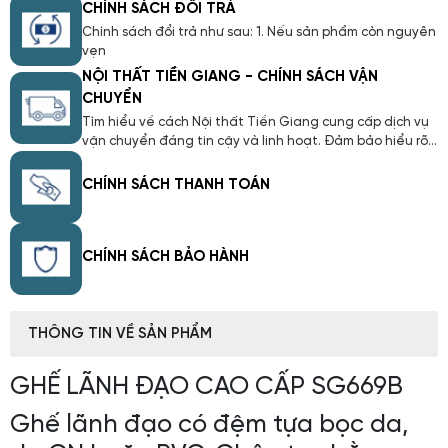
CHÍNH SÁCH ĐỔI TRẢ
Chính sách đổi trả như sau: 1. Nếu sản phẩm còn nguyên
vẹn
NỘI THẤT TIỀN GIANG - CHÍNH SÁCH VẬN
CHUYỂN
Tìm hiểu về cách Nội thất Tiền Giang cung cấp dịch vụ
vận chuyển đáng tin cậy và linh hoạt. Đảm bảo hiểu rõ
về quy trình giao hàng, thời gian, và các chính sách liên
quan. Với Chính Sách Vận Chuyển của chúng tôi, chúng
CHÍNH SÁCH THANH TOÁN
tôi cam kết mang lại trải nghiệm mua sắm trực tuyến
thuận lợi và an tâm cho bạn.
CHÍNH SÁCH BẢO HÀNH
THÔNG TIN VỀ SẢN PHẨM
GHẾ LÃNH ĐẠO CAO CẤP SG669B
Ghế lãnh đạo có đệm tựa bọc da,