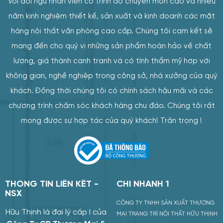
Với đội ngũ nhân viên có trình độ chuyên môn cao và nhiều
năm kinh nghiệm thiết kế, sản xuất và kinh doanh các mặt
hàng nội thất văn phòng cao cấp. Chúng tôi cam kết sẽ
mang đến cho quý vị những sản phẩm hoàn hảo về chất
lượng, giá thành cạnh tranh và có tính thẩm mỹ hợp với
không gian, nghề nghiệp trong công sở, nhà xưởng của quý
khách. Đồng thời chúng tôi có chính sách hậu mãi và các
chương trình chăm sóc khách hàng chu đáo. Chúng tôi rất
mong được sự hợp tác của quý khách! Trân trọng !
ÔNG TIN LIÊN KẾT -
CHI NHÁNH 1
SX
CÔNG TY TNHH SẢN XUẤT THƯƠNG
u Thịnh là đại lý cấp I của
MẠI TRANG TRÍ NỘI THẤT HỮU THỊNH