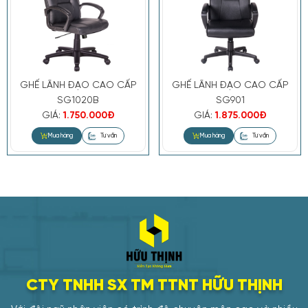
GHẾ LÃNH ĐẠO CAO CẤP
GHẾ LÃNH ĐẠO CAO CẤP
SG1020B
SG901
GIÁ:
1.750.000Đ
GIÁ:
1.875.000Đ
CTY TNHH SX TM TTNT HỮU THỊNH