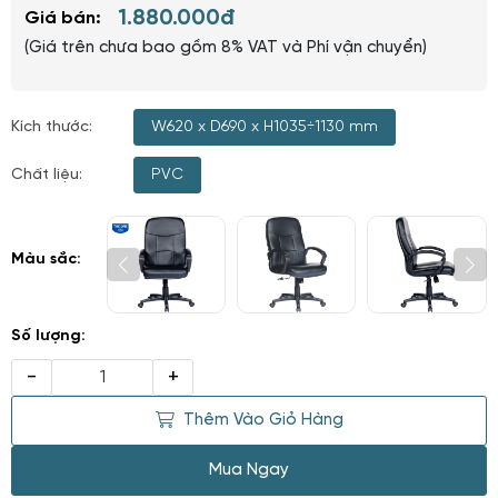
1.880.000đ
Giá bán:
(Giá trên chưa bao gồm 8% VAT và Phí vận chuyển)
Kích thước:
W620 x D690 x H1035÷1130 mm
Chất liệu:
PVC
Màu sắc:
Số lượng:
-
+
Thêm Vào Giỏ Hàng
Mua Ngay