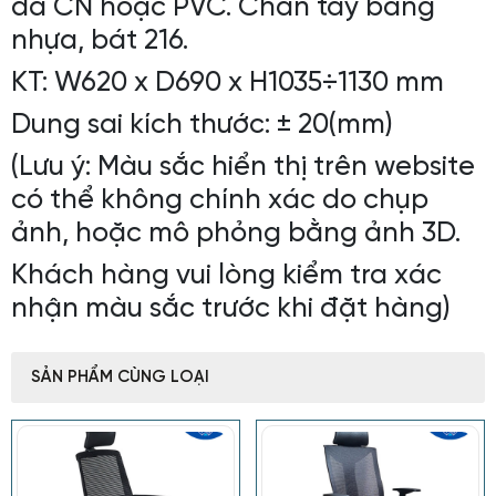
da CN hoặc PVC. Chân tay bằng
nhựa, bát 216.
KT: W620 x D690 x H1035÷1130 mm
Dung sai kích thước: ± 20(mm)
(Lưu ý: Màu sắc hiển thị trên website
có thể không chính xác do chụp
ảnh, hoặc mô phỏng bằng ảnh 3D.
Khách hàng vui lòng kiểm tra xác
nhận màu sắc trước khi đặt hàng)
SẢN PHẨM CÙNG LOẠI