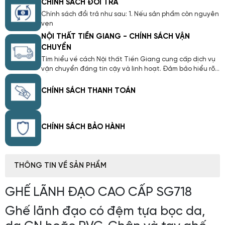
CHÍNH SÁCH ĐỔI TRẢ
Chính sách đổi trả như sau: 1. Nếu sản phẩm còn nguyên
vẹn
NỘI THẤT TIỀN GIANG - CHÍNH SÁCH VẬN
CHUYỂN
Tìm hiểu về cách Nội thất Tiền Giang cung cấp dịch vụ
vận chuyển đáng tin cậy và linh hoạt. Đảm bảo hiểu rõ
về quy trình giao hàng, thời gian, và các chính sách liên
quan. Với Chính Sách Vận Chuyển của chúng tôi, chúng
CHÍNH SÁCH THANH TOÁN
tôi cam kết mang lại trải nghiệm mua sắm trực tuyến
thuận lợi và an tâm cho bạn.
CHÍNH SÁCH BẢO HÀNH
THÔNG TIN VỀ SẢN PHẨM
GHẾ LÃNH ĐẠO CAO CẤP SG718
Ghế lãnh đạo có đệm tựa bọc da,