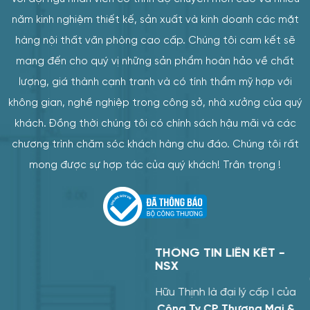
năm kinh nghiệm thiết kế, sản xuất và kinh doanh các mặt
hàng nội thất văn phòng cao cấp. Chúng tôi cam kết sẽ
mang đến cho quý vị những sản phẩm hoàn hảo về chất
lượng, giá thành cạnh tranh và có tính thẩm mỹ hợp với
không gian, nghề nghiệp trong công sở, nhà xưởng của quý
khách. Đồng thời chúng tôi có chính sách hậu mãi và các
chương trình chăm sóc khách hàng chu đáo. Chúng tôi rất
mong được sự hợp tác của quý khách! Trân trọng !
THÔNG TIN LIÊN KẾT -
CHI NHÁNH 1
NSX
CÔNG TY TNHH SẢN XUẤT THƯƠNG
Hữu Thịnh là đại lý cấp I của
MẠI TRANG TRÍ NỘI THẤT HỮU THỊNH
Công Ty CP Thương Mại &