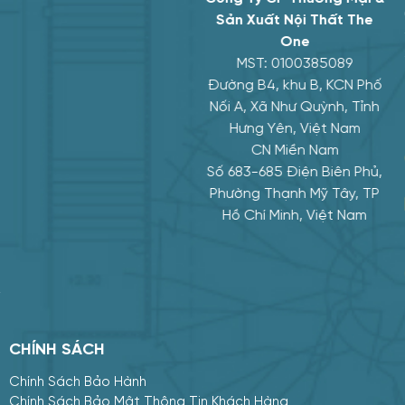
GPKD : 1200978101 DO SỞ KẾ HOẠCH
Sản Xuất Nội Thất The
ĐẦU TƯ TỈNH TIỀN GIANG CẤP NGÀY
One
24 THÁNG 11 NĂM 2009
MST: 0100385089
Đường B4, khu B, KCN Phố
141 Phạm Hùng, phường
Nối A, Xã Như Quỳnh, Tỉnh
Trung An, tỉnh Đồng
Tháp
Hưng Yên, Việt Nam
CN Miền Nam
0906 345 687
Số 683-685 Điện Biên Phủ,
Phường Thạnh Mỹ Tây, TP
Hồ Chí Minh, Việt Nam
huuthinhtiengiang@gmail.co
Mua hàng
Tư vấn
https://noithattiengiang.c
CHÍNH SÁCH
Chính Sách Bảo Hành
Chính Sách Bảo Mật Thông Tin Khách Hàng