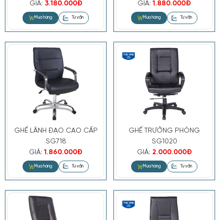
GIÁ:
3.180.000Đ
GIÁ:
1.880.000Đ
GHẾ LÃNH ĐẠO CAO CẤP
GHẾ TRƯỞNG PHÒNG
SG718
SG1020
GIÁ:
1.860.000Đ
GIÁ:
2.000.000Đ