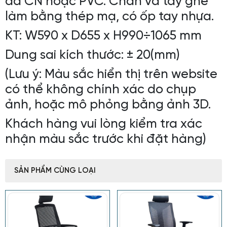
da CN hoặc PVC. Chân và tay ghế
làm bằng thép mạ, có ốp tay nhựa.
KT: W590 x D655 x H990÷1065 mm
Dung sai kích thước: ± 20(mm)
(Lưu ý: Màu sắc hiển thị trên website
có thể không chính xác do chụp
ảnh, hoặc mô phỏng bằng ảnh 3D.
Khách hàng vui lòng kiểm tra xác
nhận màu sắc trước khi đặt hàng)
SẢN PHẨM CÙNG LOẠI