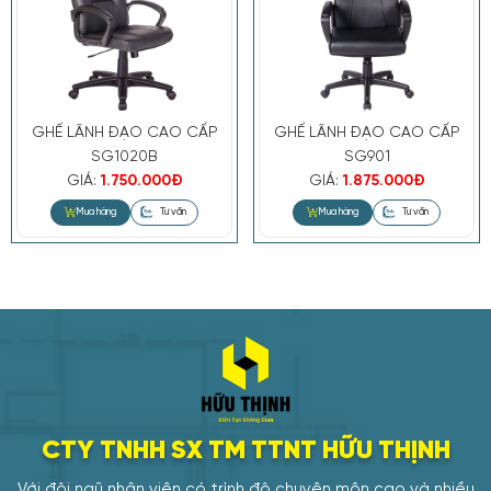
GHẾ LÃNH ĐẠO CAO CẤP
GHẾ LÃNH ĐẠO CAO CẤP
SG1020B
SG901
GIÁ:
1.750.000Đ
GIÁ:
1.875.000Đ
CTY TNHH SX TM TTNT HỮU THỊNH
Với đội ngũ nhân viên có trình độ chuyên môn cao và nhiều