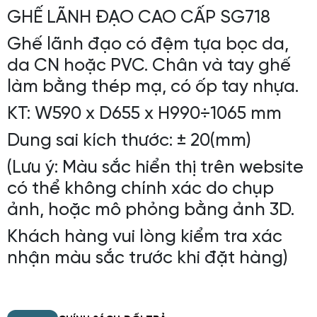
GHẾ LÃNH ĐẠO CAO CẤP SG718
Ghế lãnh đạo có đệm tựa bọc da,
da CN hoặc PVC. Chân và tay ghế
làm bằng thép mạ, có ốp tay nhựa.
KT: W590 x D655 x H990÷1065 mm
Dung sai kích thước: ± 20(mm)
(Lưu ý: Màu sắc hiển thị trên website
có thể không chính xác do chụp
ảnh, hoặc mô phỏng bằng ảnh 3D.
Khách hàng vui lòng kiểm tra xác
nhận màu sắc trước khi đặt hàng)