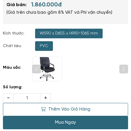
1.860.000đ
Giá bán:
(Giá trên chưa bao gồm 8% VAT và Phí vận chuyển)
Kích thước:
W590 x D655 x H990÷1065 mm
Chất liệu:
PVC
Màu sắc:
Số lượng:
-
+
Thêm Vào Giỏ Hàng
Mua Ngay