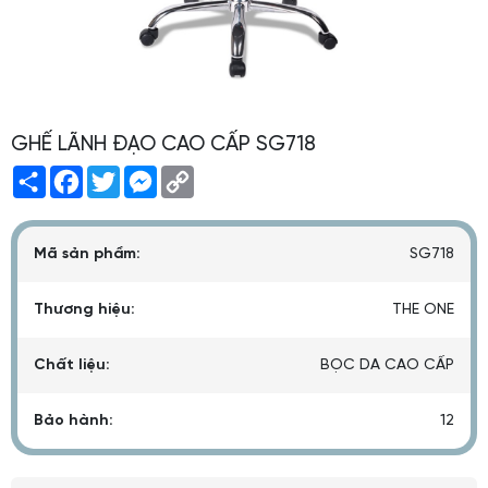
GHẾ LÃNH ĐẠO CAO CẤP SG718
Share
Facebook
Twitter
Messenger
Copy
Link
Mã sản phẩm:
SG718
Thương hiệu:
THE ONE
Chất liệu:
BỌC DA CAO CẤP
Bảo hành:
12