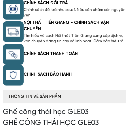
CHÍNH SÁCH ĐỔI TRẢ
Chính sách đổi trả như sau: 1. Nếu sản phẩm còn nguyên
vẹn
NỘI THẤT TIỀN GIANG - CHÍNH SÁCH VẬN
CHUYỂN
Tìm hiểu về cách Nội thất Tiền Giang cung cấp dịch vụ
vận chuyển đáng tin cậy và linh hoạt. Đảm bảo hiểu rõ
về quy trình giao hàng, thời gian, và các chính sách liên
quan. Với Chính Sách Vận Chuyển của chúng tôi, chúng
CHÍNH SÁCH THANH TOÁN
tôi cam kết mang lại trải nghiệm mua sắm trực tuyến
thuận lợi và an tâm cho bạn.
CHÍNH SÁCH BẢO HÀNH
THÔNG TIN VỀ SẢN PHẨM
Ghế công thái học GLE03
GHẾ CÔNG THÁI HỌC GLE03