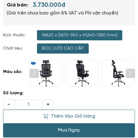
3.730.000đ
Giá bán:
(Giá trên chưa bao gồm 8% VAT và Phí vận chuyển)
Kích thước:
W620 x D670-940 x H1240-1360 (mm)
Chất liệu:
BỌC LƯỚI CAO CẤP
Màu sắc:
Số lượng:
-
+
Thêm Vào Giỏ Hàng
Mua Ngay