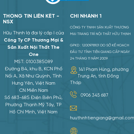
THÔNG TIN LIÊN KẾT -
CHI NHÁNH 1
NSX
CÔNG TY TNHH SẢN XUẤT THƯƠNG
Hữu Thịnh là đại lý cấp I của
MẠI TRANG TRÍ NỘI THẤT HỮU THỊNH
Công Ty CP Thương Mại &
GPKD : 1200978101 DO SỞ KẾ HOẠCH
Sản Xuất Nội Thất The
ĐẦU TƯ TỈNH TIỀN GIANG CẤP NGÀY
One
24 THÁNG 11 NĂM 2009
MST: 0100385089
Đường B4, khu B, KCN Phố
141 Phạm Hùng, phường
Nối A, Xã Như Quỳnh, Tỉnh
Trung An, tỉnh Đồng
Tháp
Hưng Yên, Việt Nam
CN Miền Nam
0906 345 687
Số 683-685 Điện Biên Phủ,
Phường Thạnh Mỹ Tây, TP
Hồ Chí Minh, Việt Nam
huuthinhtiengiang@gmail.co