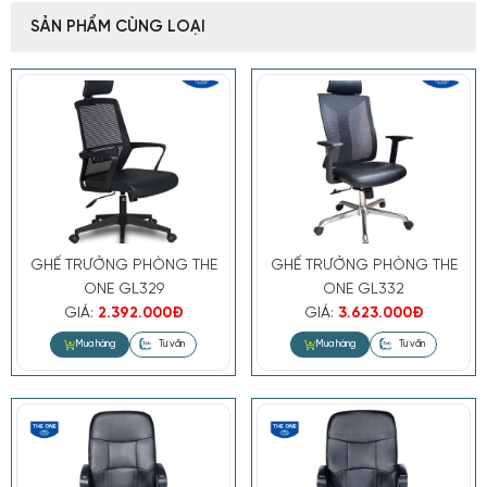
- Nệm ghế: sử dụng khung nhựa
SẢN PHẨM CÙNG LOẠI
được bọc lưới thoáng khí độ chịu lực
đàn hồi cao
- Khả năng trượt đệm: Ghế có khả
năng trượt đệm ra trước tối đa 5cm
- Piston: Sử dụng Piston Class3
chứng nhận bởi BIFMA, có khả năng
chịu lực lên đến 150kg, chống cháy
GHẾ TRƯỞNG PHÒNG THE
GHẾ TRƯỞNG PHÒNG THE
nổ
ONE GL329
ONE GL332
GIÁ:
2.392.000Đ
GIÁ:
3.623.000Đ
- Chân ghế: Khung chân 5 trấu,
chất liệu thép mạ Ni-Cr chịu tải lên
tới 500kg
- Bánh xe: Sử dụng nhựa chống ồn,
chống trơn trượt