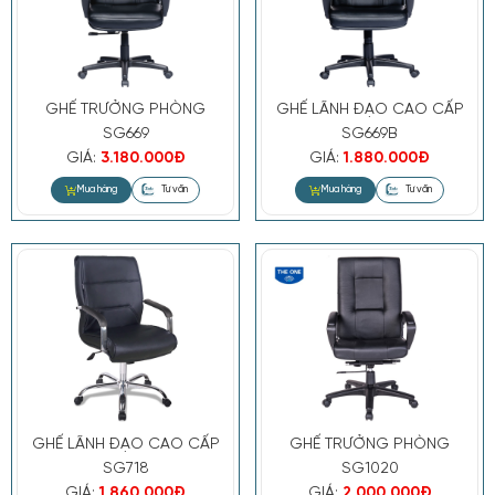
- Móc treo áo: Có phụ kiện móc treo
áo đi kèm
- Cơ cấu để chân: không
GHẾ TRƯỞNG PHÒNG
GHẾ LÃNH ĐẠO CAO CẤP
SG669
SG669B
GIÁ:
3.180.000Đ
GIÁ:
1.880.000Đ
Hàng nhập khẩu
Dung sai kích thước: ± 15 (mm)
(Lưu ý: Màu sắc hiển thị trên website
có thể không chính xác do chụp
ảnh, hoặc mô phỏng bằng ảnh 3D.
Khách hàng vui lòng kiểm tra xác
nhận màu sắc trước khi đặt hàng)
GHẾ LÃNH ĐẠO CAO CẤP
GHẾ TRƯỞNG PHÒNG
SG718
SG1020
GIÁ:
1.860.000Đ
GIÁ:
2.000.000Đ