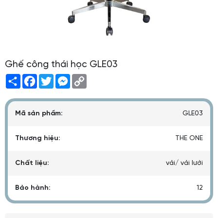
Ghế công thái học GLE03
Share
Facebook
Twitter
Messenger
Copy
Link
Mã sản phẩm:
GLE03
Thương hiệu:
THE ONE
Chất liệu:
vải/ vải lưới
Bảo hành:
12