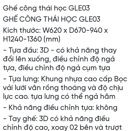
Ghế công thái học GLE03
GHẾ CÔNG THÁI HỌC GLE03
Kích thước: W620 x D670-940 x
H1240-1360 (mm)
- Tựa đầu: 3D - có khả năng thay
đổi lên xuống, điều chỉnh độ ngả
tựa, điều chỉnh độ ngả cụm tựa
- Tựa lưng: Khung nhựa cao cấp Bọc
vải lưới vân rồng thoáng và độ chịu
lực cao. tựa lưng có thể ngả hãm
- Khả năng điều chỉnh tựa: không
- Tay ghế: 3D có khả năng điều
chỉnh độ cao, xoay 02 bên và trượt